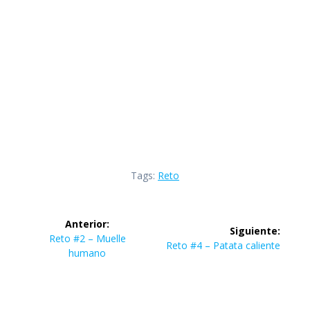
Tags:
Reto
Navegación
Anterior:
Siguiente:
de
Entrada
Reto #2 – Muelle
Siguiente
Reto #4 – Patata caliente
anterior:
humano
entrada:
entradas