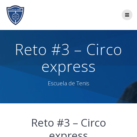
Saltar
al
contenido
Reto #3 – Circo
express
Escuela de Tenis
Reto #3 – Circo
express