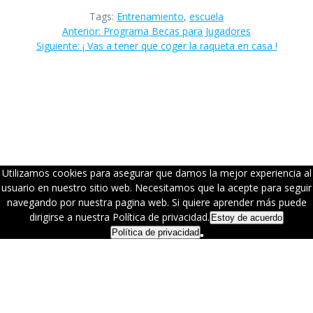
Tags:
Entrenamiento
,
escuela
Navegación
Anterior:
Entrada
Programa Becas para Jugadores
Siguiente:
Siguiente
¡ Vas a tener que coger la raqueta en casa !
anterior:
de
entrada:
entradas
Utilizamos cookies para asegurar que damos la mejor experiencia al
usuario en nuestro sitio web. Necesitamos que la acepte para seguir
navegando por nuestra pagina web. Si quiere aprender más puede
dirigirse a nuestra Política de privacidad.
Estoy de acuerdo
Política de privacidad