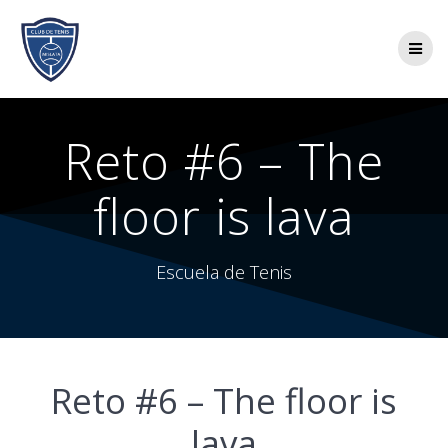
Saltar
al
contenido
Reto #6 – The
floor is lava
Escuela de Tenis
Reto #6 – The floor is
lava