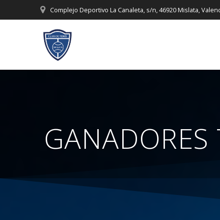
Saltar
Complejo Deportivo La Canaleta, s/n, 46920 Mislata, Valen
al
contenido
GANADORES T