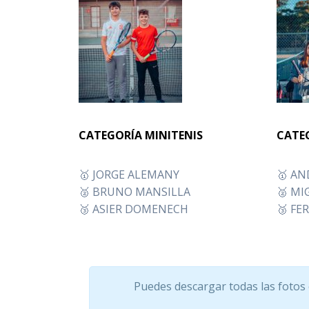
CATEGORÍA MINITENIS
CATE
🥇 JORGE ALEMANY
🥇 AN
🥈 BRUNO MANSILLA
🥈 MI
🥉 ASIER DOMENECH
🥉 FE
Puedes descargar todas las fotos e