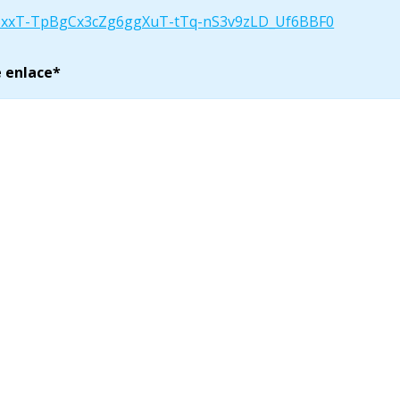
#4SxxT-TpBgCx3cZg6ggXuT-tTq-nS3v9zLD_Uf6BBF0
 enlace*